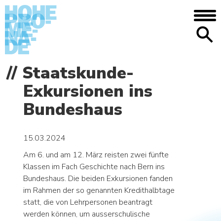
DIE SCHULE
Staatskunde-
Anfahrt/Lage – Mediothek – Mensa –
Exkursionen ins
Galerie – Geschichte
Bundeshaus
MENSCHEN
Begabtenförderung – Aufgabenhilfe –
Nachilfe und Tutorat – Beratung – Bei
15.03.2024
Problemen
Am 6. und am 12. März reisten zwei fünfte
Klassen im Fach Geschichte nach Bern ins
AGENDA
Bundeshaus. Die beiden Exkursionen fanden
im Rahmen der so genannten Kredithalbtage
NEWS
statt, die von Lehrpersonen beantragt
werden können, um ausserschulische