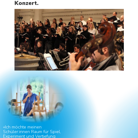
Konzert.
Musik, Bildnerisches
Gestalten
Kunstvitrinen
Sport, Religion, Philosophie
Projekte und Freifächer
Instrumente, Gesang
Förder- und
Betreuungsangebote
MENSCHEN
Begabtenförderung – Aufgabenhilfe –
Nachilfe und Tutorat – Beratung – Bei
Problemen
AGENDA
«Ich möchte meinen
NEWS
Schüler:innen Raum für Spiel,
Experiment und Vertiefung