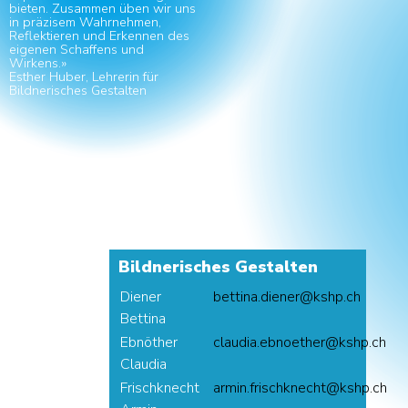
bieten. Zusammen üben wir uns
in präzisem Wahrnehmen,
Reflektieren und Erkennen des
eigenen Schaffens und
Wirkens.»
Esther Huber, Lehrerin für
Bildnerisches Gestalten
Bildnerisches Gestalten
Diener
reneid.anitteb
@
hc.phsk
-
Bettina
Ebnöther
rehteonbe.aidualc
@
hc.phsk
-
Claudia
Frischknecht
thcenkhcsirf.nimra
@
hc.phsk
-