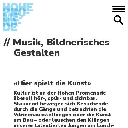
DIE SCHULE
Musik, Bildnerisches
Anfahrt/Lage – Mediothek – Mensa –
Gestalten
Galerie – Geschichte
Zentrale Aufnahmeprüfung
Infos auf einen Blick
Bildungsgang
«Hier spielt die Kunst»
Neue und alte Sprachen
Kultur ist an der Hohen Promenade
überall hör-, spür- und sichtbar.
Mathematik, Informatik,
Staunend bewegen sich Besuchende
Naturwissenschaft und Technik
durch die Gänge und betrachten die
Vitrinenausstellungen oder die Kunst
Geistes- und
am Bau – oder lauschen den Klängen
Sozialwissenschaften
unserer talentierten Jungen am Lunch-