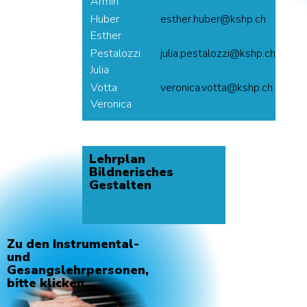
Armin
Huber
rebuh.rehtse
@
hc.phsk
-
Esther
Pestalozzi
izzolatsep.ailuj
@
hc.phsk
-
Julia
Votta
attov.acinorev
@
hc.phsk
-
Veronica
Lehrplan
Bildnerisches
Gestalten
Zu den Instrumental-
und
Gesangslehrpersonen,
bitte klicken.