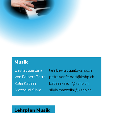
Musik
Bevilacqua Lara
auqcaliveb.aral
@
hc.phsk
-
von Felbert Petra
treblefnov.artep
@
hc.phsk
-
Kälin Kathrin
nileak.nirhtak
@
hc.phsk
-
Mazzolini Silvia
inilozzam.aivlis
@
hc.phsk
-
Lehrplan Musik