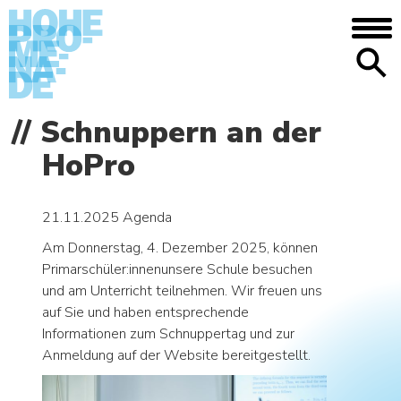
DIE SCHULE
Schnuppern an der
Anfahrt/Lage – Mediothek – Mensa –
HoPro
Galerie – Geschichte
MENSCHEN
21.11.2025
Agenda
Begabtenförderung – Aufgabenhilfe –
Nachilfe und Tutorat – Beratung – Bei
Am Donnerstag, 4. Dezember 2025, können
Problemen
Primarschüler:innenunsere Schule besuchen
und am Unterricht teilnehmen. Wir freuen uns
AGENDA
auf Sie und haben entsprechende
Informationen zum Schnuppertag und zur
NEWS
Anmeldung auf der Website bereitgestellt.