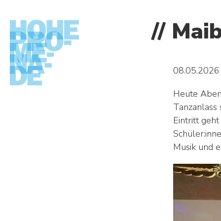
Maiba
08.05.2026
Heute Abend
Tanzanlass 
DIE SCHULE
Eintritt geh
Schüler:inne
Anfahrt/Lage – Mediothek – Mensa – Ga
Musik und e
Geschichte
Zentrale Aufnahmeprüfung
Infos auf einen Blick
Bildungsgang