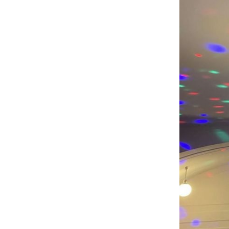
Neue und alte Sprachen
Mathematik, Informatik, Naturw
Technik
Geistes- und Sozialwissenscha
Musik, Bildnerisches Gestalten
Sport, Religion, Philosophie
Projekte und Freifächer
Instrumente, Gesang
Förder- und Betreuungsangebo