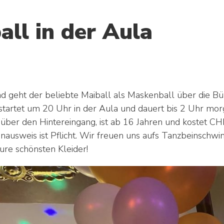
ll in der Aula
AGENDA
NEWS
 geht der beliebte Maiball als Maskenball über die Bü
startet um 20 Uhr in der Aula und dauert bis 2 Uhr mor
MENSCH
t über den Hintereingang, ist ab 16 Jahren und kostet CH
nausweis ist Pflicht. Wir freuen uns aufs Tanzbeinschwin
lerie –
Begabtenförderung 
ure schönsten Kleider!
Tutorat – Beratung
Schüler:innen
Lehrer:innen
Schulleitung