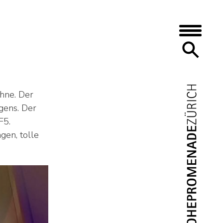
hne. Der
gens. Der
EN
F5.
gen, tolle
– Aufgabenhilfe – Nachilfe und
 – Bei Problemen