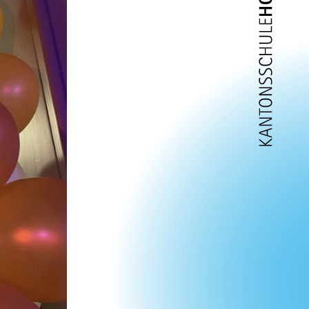
on
in
n