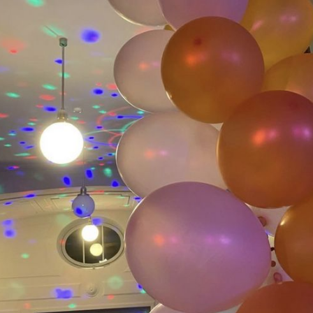
Angestellte
issenschaft und
Eltern
Schulkommissi
ften
Ehemaligenvere
Offene Stellen
Lehrer:in werde
te