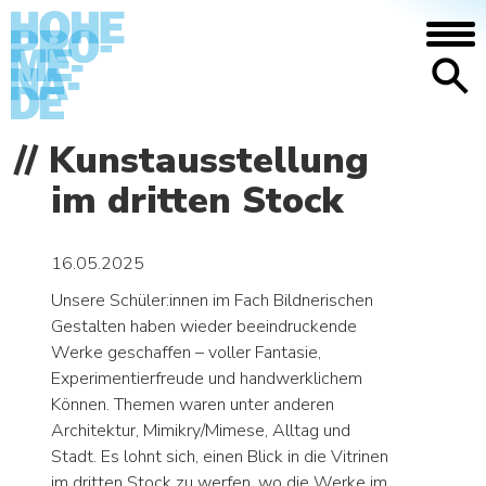
DIE SCHULE
Kunstausstellung
Anfahrt/Lage – Mediothek – Mensa –
im dritten Stock
Galerie – Geschichte
MENSCHEN
16.05.2025
Begabtenförderung – Aufgabenhilfe –
Nachilfe und Tutorat – Beratung – Bei
Unsere Schüler:innen im Fach Bildnerischen
Problemen
Gestalten haben wieder beeindruckende
Werke geschaffen – voller Fantasie,
AGENDA
Experimentierfreude und handwerklichem
Können. Themen waren unter anderen
NEWS
Architektur, Mimikry/Mimese, Alltag und
Stadt. Es lohnt sich, einen Blick in die Vitrinen
im dritten Stock zu werfen, wo die Werke im