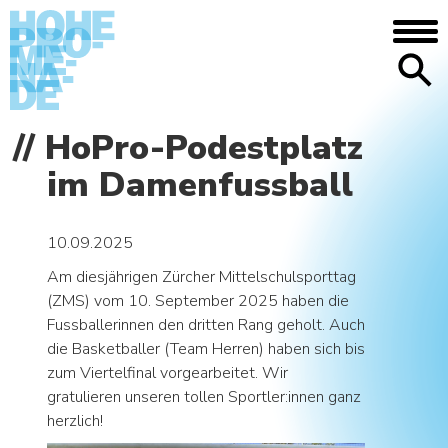
DIE SCHULE
HoPro-Podestplatz
Anfahrt/Lage – Mediothek – Mensa –
im Damenfussball
Galerie – Geschichte
MENSCHEN
10.09.2025
Begabtenförderung – Aufgabenhilfe –
Nachilfe und Tutorat – Beratung – Bei
Am diesjährigen Zürcher Mittelschulsporttag
Problemen
(ZMS) vom 10. September 2025 haben die
Fussballerinnen den dritten Rang geholt. Auch
AGENDA
die Basketballer (Team Herren) haben sich bis
zum Viertelfinal vorgearbeitet. Wir
NEWS
gratulieren unseren tollen Sportler:innen ganz
herzlich!