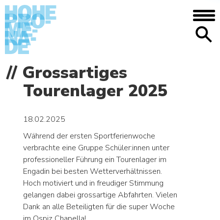
DIE SCHULE
Grossartiges
Anfahrt/Lage – Mediothek – Mensa –
Tourenlager 2025
Galerie – Geschichte
MENSCHEN
18.02.2025
Begabtenförderung – Aufgabenhilfe –
Nachilfe und Tutorat – Beratung – Bei
Während der ersten Sportferienwoche
Problemen
verbrachte eine Gruppe Schüler:innen unter
professioneller Führung ein Tourenlager im
AGENDA
Engadin bei besten Wetterverhältnissen.
Hoch motiviert und in freudiger Stimmung
NEWS
gelangen dabei grossartige Abfahrten. Vielen
Dank an alle Beteiligten für die super Woche
im Ospiz Chapella!