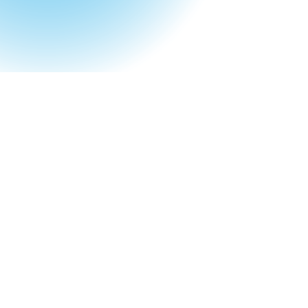
Kantonsschule Hohe Promenade
Gymnasium
Promenadengasse 11
8090 Zürich
Telefon (Sekretariat): 044 224 64 64
E-Mail:
sekretariat
@
kshp.ch
Impressum
Datenschutz