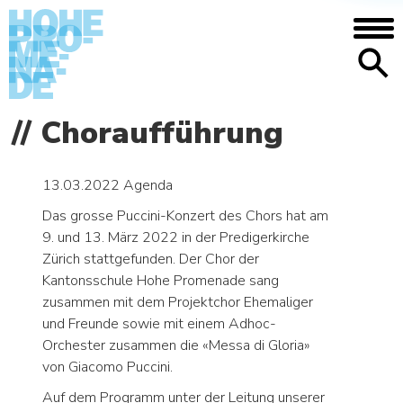
DIE SCHULE
Choraufführung
Anfahrt/Lage – Mediothek – Mensa –
Galerie – Geschichte
13.03.2022
Agenda
MENSCHEN
Das grosse Puccini-Konzert des Chors hat am
Begabtenförderung – Aufgabenhilfe –
9. und 13. März 2022 in der Predigerkirche
Nachilfe und Tutorat – Beratung – Bei
Zürich stattgefunden. Der Chor der
Problemen
Kantonsschule Hohe Promenade sang
zusammen mit dem Projektchor Ehemaliger
AGENDA
und Freunde sowie mit einem Adhoc-
Orchester zusammen die «Messa di Gloria»
NEWS
von Giacomo Puccini.
Auf dem Programm unter der Leitung unserer